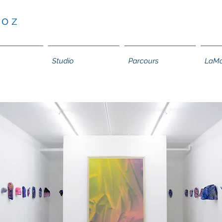
 o z
Studio
Parcours
LaMo