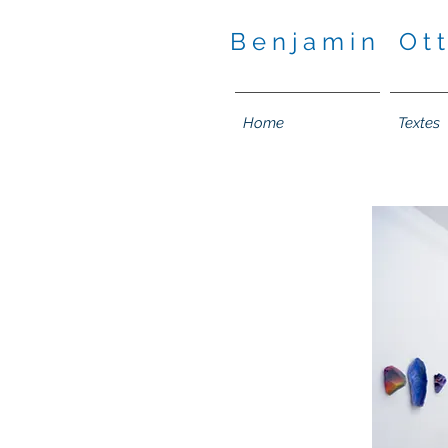
B e n j a m i n O t t
Home
Textes