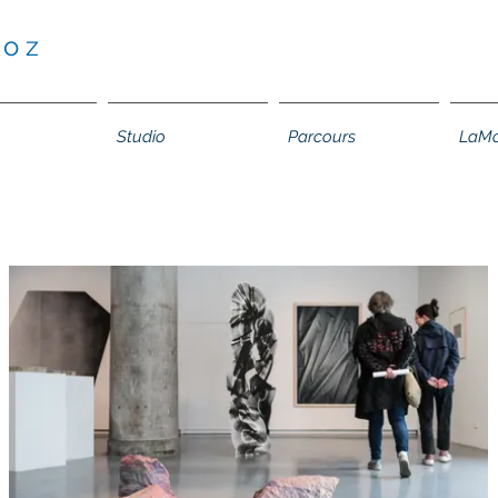
 o z
Studio
Parcours
LaMo