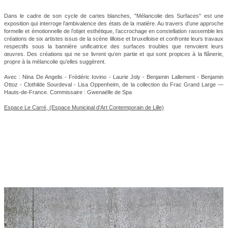
Dans le cadre de son cycle de cartes blanches, "Mélancolie des Surfaces" est une
exposition qui interroge l’ambivalence des états de la matière. Au travers d’une approche
formelle et émotionnelle de l’objet esthétique, l’accrochage en constellation rassemble les
créations de six artistes issus de la scène lilloise et bruxelloise et confronte leurs travaux
respectifs sous la bannière unificatrice des surfaces troubles que renvoient leurs
œuvres. Des créations qui ne se livrent qu’en partie et qui sont propices à la flânerie,
propre à la mélancolie qu’elles suggèrent.
Avec : Nina De Angelis - Frédéric Iovino - Laurie Joly - Benjamin Lallement - Benjamin
Ottoz - Clothilde Sourdeval - Lisa Oppenheim, de la collection du Frac Grand Large —
Hauts-de-France.
​
Commissaire : Gwenaëlle de Spa
Espace Le Carré, (Espace Municipal d'Art Contemporain de Lille)