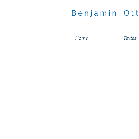
B e n j a m i n O t t
Home
Textes