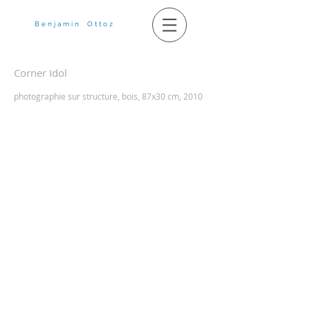
B e n j a m i n O t t o z
Corner Idol
photographie sur structure, bois, 87x30 cm, 2010